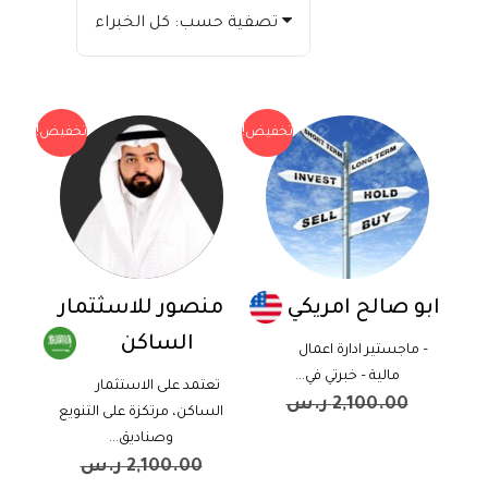
تصفية حسب: كل الخبراء
تخفيض!
تخفيض!
ابو صالح امريكي
منصور للاسثتمار
الساكن
– ماجستير ادارة اعمال
مالية – خبرتي في...
تعتمد على الاستثمار
2,100.00
ر.س
الساكن، مرتكزة على التنويع
1,599.00
ر.س
وصناديق...
2,100.00
ر.س