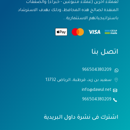
لعملاء آخرين (عملاء متبوعين - خبراء) والصفقات
المنفذة لصالح هذه المحافظ، وذلك بهدف الاسترشاد
باستراتيجياتهم الاستثمارية...
اتصل بنا
966504380209
سعيد بن زيد، قرطبة، الرياض 13732
info@dawul.net
966504380209
اشترك فى نشرة داول البريدية