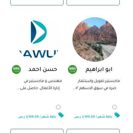
ابو ابراهيم
حسن احمد
ماجستير تمويل واستثمار
مهندس و ماجستير في
خبره في سوق الاسهم ١٢...
إدارة الأعمال. حاصل على...
2,100.00
ر.س
2,100.00
ر.س
باقة شهر / 2,100.00 ر.س
باقة شهر / 2,100.00 ر.س