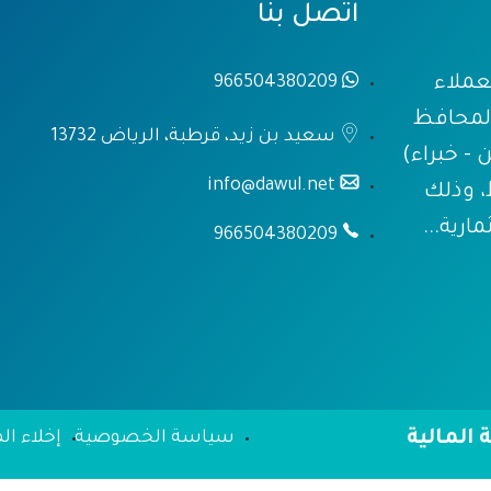
اتصل بنا
عملاء
966504380209
المحافظ
سعيد بن زيد، قرطبة، الرياض 13732
 - خبراء)
info@dawul.net
، وذلك
رية...
966504380209
 المالية
سياسة الخصوصية
إخلاء ا