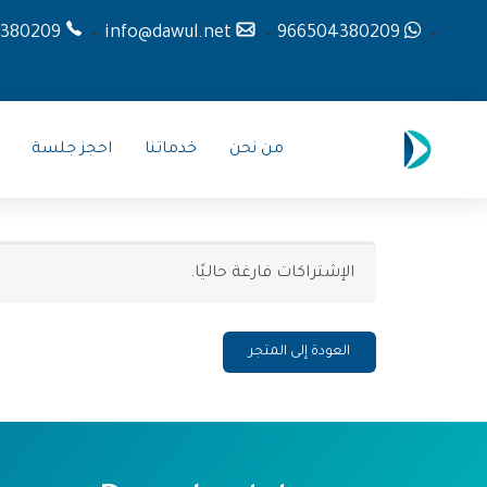
380209
info@dawul.net
966504380209
من نحن
خدماتنا
احجز جلسة
الإشتراكات فارغة حاليًا.
العودة إلى المتجر