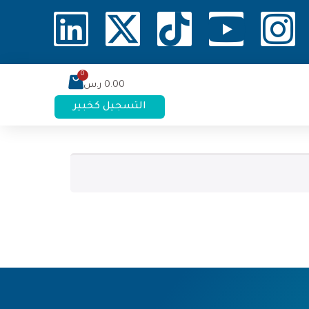
0.00
ر.س
التسجيل كخبير