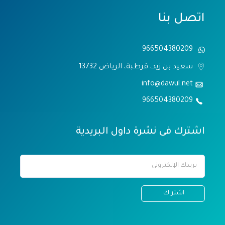
اتصل بنا
966504380209
سعيد بن زيد، قرطبة، الرياض 13732
info@dawul.net
966504380209
اشترك فى نشرة داول البريدية