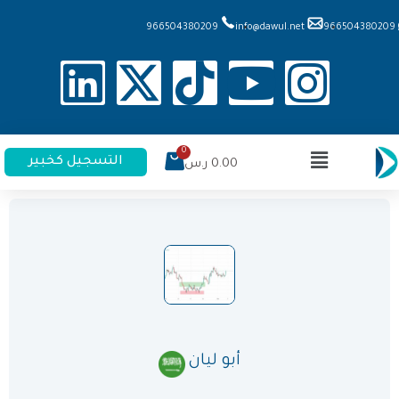
966504380209
info@dawul.net
966504380209
التسجيل كخبير
0.00
ر.س
أبو ليان