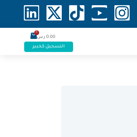
0.00
ر.س
التسجيل كخبير