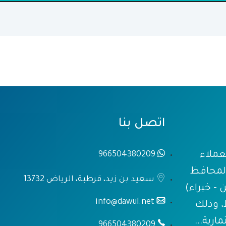
اتصل بنا
عملاء
966504380209
المحافظ
سعيد بن زيد، قرطبة، الرياض 13732
 - خبراء)
info@dawul.net
، وذلك
رية...
966504380209