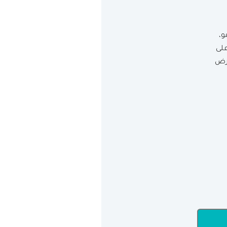
و،
على
غرض