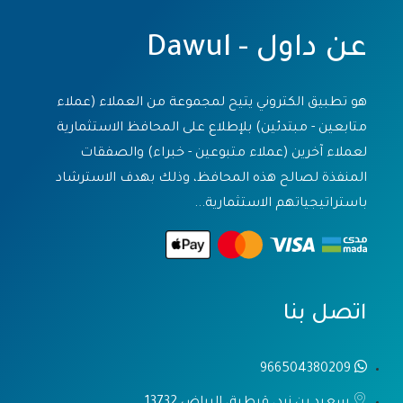
عن داول - Dawul
هو تطبيق الكتروني يتيح لمجموعة من العملاء (عملاء
متابعين - مبتدئين) بلإطلاع على المحافظ الاستثمارية
لعملاء آخرين (عملاء متبوعين - خبراء) والصفقات
المنفذة لصالح هذه المحافظ، وذلك بهدف الاسترشاد
باستراتيجياتهم الاستثمارية...
اتصل بنا
966504380209
سعيد بن زيد، قرطبة، الرياض 13732