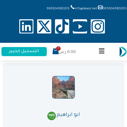
966504380209
info@dawul.net
966504380209
التسجيل كخبير
0.00
ر.س
ابو ابراهيم