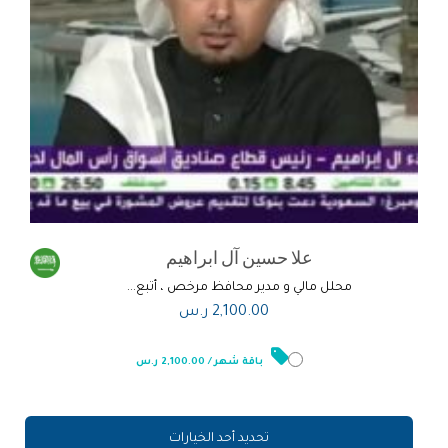
علا حسين آل ابراهيم
محلل مالي و مدير محافظ مرخص ، أتبع...
2,100.00
ر.س
باقة شهر / 2,100.00 ر.س
تحديد أحد الخيارات