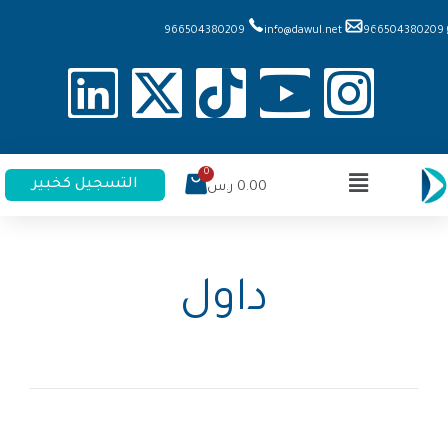
966504380209
info@dawul.net
966504380209
التسجيل كخبير
0.00
ر.س
داول