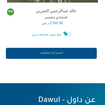
خالد عبدالرحمن الجبرين
اقتصادي متمرس
2,100.00
ر.س
باقة شهر / 2,100.00 ر.س
تحديد أحد الخيارات
عن داول - Dawul