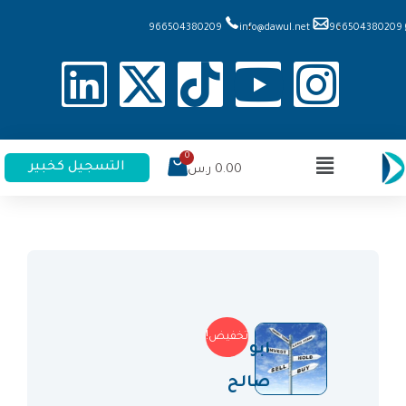
966504380209
info@dawul.net
966504380209
التسجيل كخبير
0.00
ر.س
تخفيض!
ابو
صالح