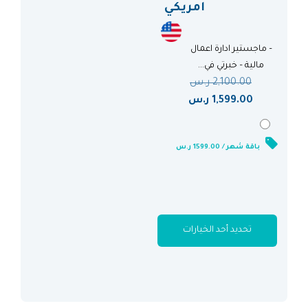
امريكي
– ماجستير ادارة اعمال
مالية – خبرتي في...
2,100.00
ر.س
1,599.00
ر.س
باقة شهر / 1599.00 ر.س
تحديد أحد الخيارات