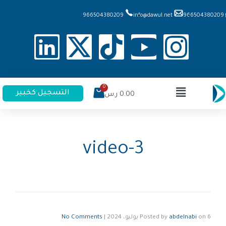
966504380209
info@dawul.net
966504380209
التسجيل كخبير
0.00
ر.س
video-3
6 يوليو، 2024
on
abdelnabi
Posted by
|
No Comments